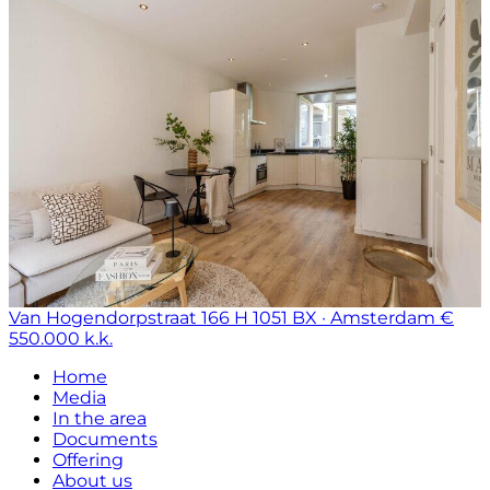
Van Hogendorpstraat 166 H
1051 BX · Amsterdam
€
550.000 k.k.
Home
Media
In the area
Documents
Offering
About us