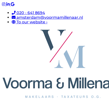
020 - 641 8694
amsterdam@voormamillenaar.nl
To our website ›