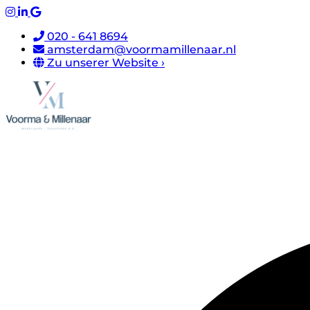
020 - 641 8694
amsterdam@voormamillenaar.nl
Zu unserer Website ›