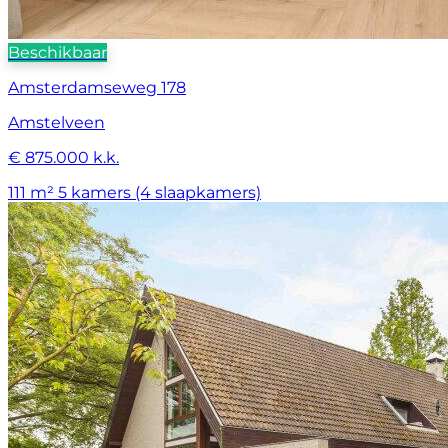
Beschikbaar
Amsterdamseweg 178
Amstelveen
€ 875.000 k.k.
111 m²
5 kamers (4 slaapkamers)