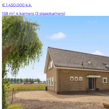
€ 1.450.000 k.k.
158 m²
4 kamers (3 slaapkamers)