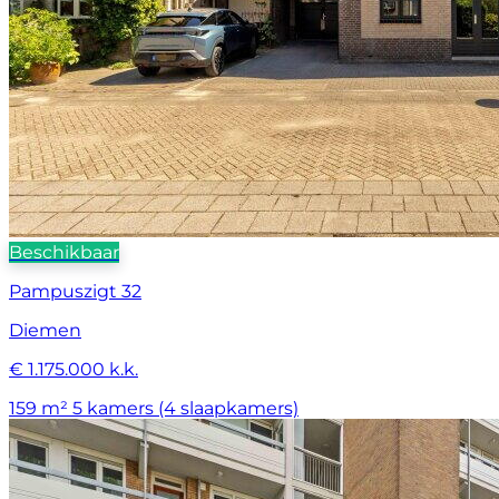
Beschikbaar
Pampuszigt 32
Diemen
€ 1.175.000 k.k.
159 m²
5 kamers (4 slaapkamers)