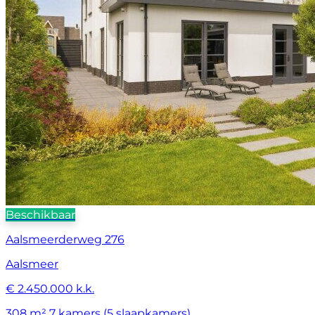
Beschikbaar
Aalsmeerderweg 276
Aalsmeer
€ 2.450.000 k.k.
308 m²
7 kamers (5 slaapkamers)