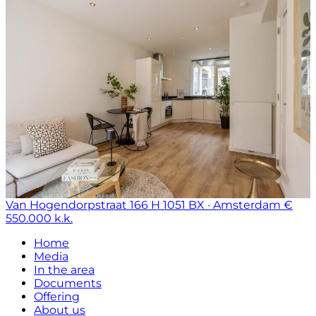
Van Hogendorpstraat 166 H
1051 BX · Amsterdam
€
550.000 k.k.
Home
Media
In the area
Documents
Offering
About us