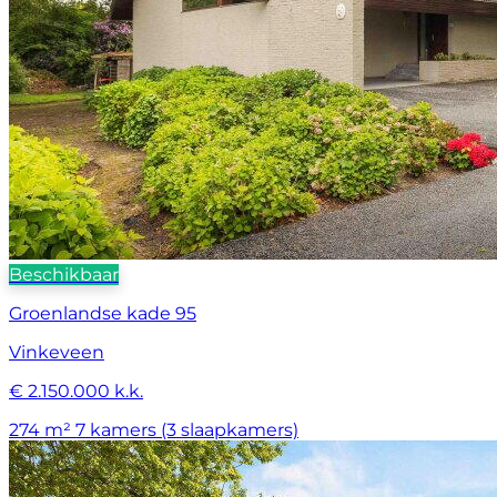
Beschikbaar
Groenlandse kade 95
Vinkeveen
€ 2.150.000 k.k.
274 m²
7 kamers (3 slaapkamers)