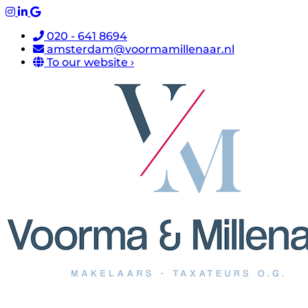
020 - 641 8694
amsterdam@voormamillenaar.nl
To our website ›