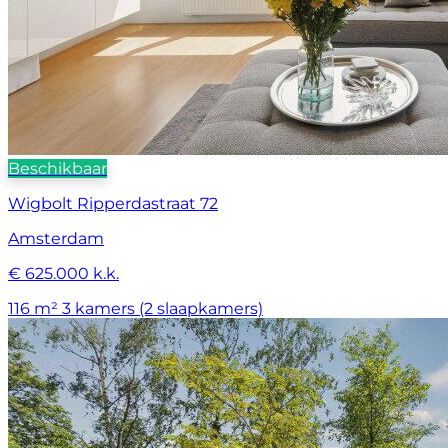
Beschikbaar
Wigbolt Ripperdastraat 72
Amsterdam
€ 625.000 k.k.
116 m²
3 kamers (2 slaapkamers)