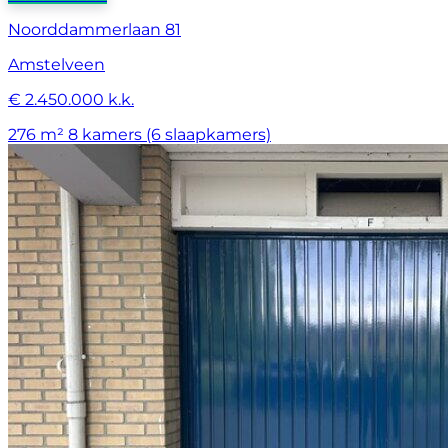
Noorddammerlaan 81
Amstelveen
€ 2.450.000 k.k.
276 m²
8 kamers (6 slaapkamers)