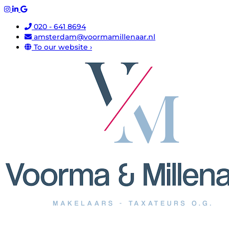
020 - 641 8694
amsterdam@voormamillenaar.nl
To our website ›