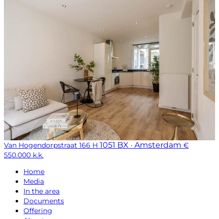
1051 BX · Amsterdam
Van Hogendorpstraat 166 H
€
550.000 k.k.
Home
Media
In the area
Documents
Offering