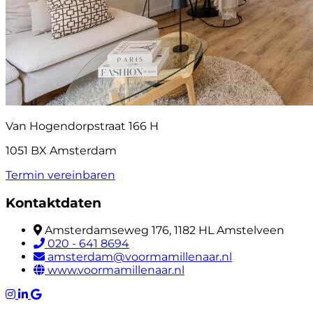
Van Hogendorpstraat 166 H
1051 BX Amsterdam
Termin vereinbaren
Kontaktdaten
Amsterdamseweg 176, 1182 HL Amstelveen
020 - 641 8694
amsterdam@voormamillenaar.nl
www.voormamillenaar.nl