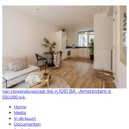
1051 BX · Amsterdam
Van Hogendorpstraat 166 H
€
550.000 k.k.
Home
Media
In de buurt
Documenten