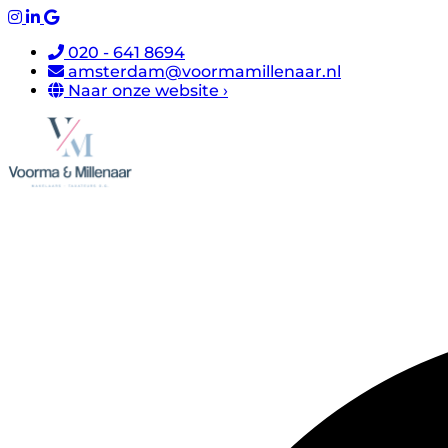
020 - 641 8694
amsterdam@voormamillenaar.nl
Naar onze website ›