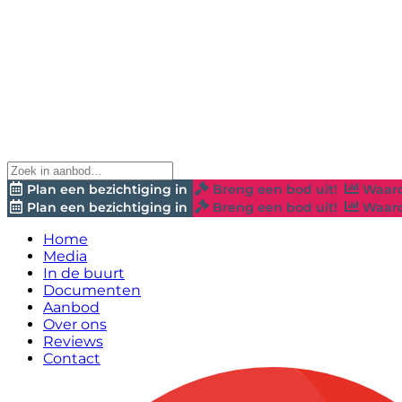
Plan een bezichtiging in
Breng een bod uit!
Waard
Plan een bezichtiging in
Breng een bod uit!
Waard
Home
Media
In de buurt
Documenten
Aanbod
Over ons
Reviews
Contact